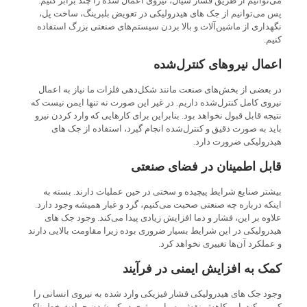
می‌توانیم از طریق فشار سیال، نیروی اعمال شده را چند برابر کنیم.
پس می‌توانیم از جک های هیدرولیکی در تعویض بلبرینگ، ساخت پل،
نگهداری از ماشین‌آلات و بالا بردن سیستم‌های صنعتی بزرگ استفاده
کنیم.
اعمال نیروهای کنترل‌شده
در بعضی از بخش‌های صنعت مانند شکل‌دهی فلزات ما نیاز به اعمال
نیروی کامل کنترل‌شده داریم. در غیر این صورت نه تنها ایمن نیست که
نتیجه قابل قبول نخواهد بود. بنابراین برای کارهایی که وارد کردن نیرو
باید به صورت دقیق و کنترل‌شده انجام گیرد، استفاده از جک های
هیدرولیکی ضرورت دارد.
قابل اطمینان در فضای صنعتی
بیشتر صنایع شرایط پیچیده و سختی در حین عملیات دارند. بسته به
اینکه درباره چه صنعتی صحبت می‌کنیم، گرد و غبار همیشه وجود دارد.
علاوه بر این، فشار و دما افزایش زیادی پیدا می‌کند. وجود جک های
هیدرولیکی در این شرایط بسیار ضروری بوده زیرا مقاومت بالایی دارند
و عملکرد آن‌ها تغییری نخواهد کرد.
کمک به افزایش ایمنی در فرآیند
وجود جک های هیدرولیکی فشار فیزیکی وارد شده به نیروی انسانی را
کم می‌کند. این کاهش نقش بسیار موثری در کم شدن حوادث خطرناک