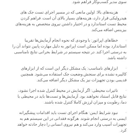
سوی مدیر کسب‌وکار فراهم شود.
· هزینه‌های بالا: اولین مانعی که در مسیر اجرای تست‌ جک های
هیدرولیکی قرار دارد، هزینه‌های بسیار بالای آن است. فراهم کردن
محیط تست استاندارد و در اختیار داشتن نیروی متخصص به هزینه‌های
بیزینس اضافه می‌کند.
· خطاهای اپراتور: با وجودی که نحوه انجام آزمایش‌ها تقریبا
استاندارد بوده اما ممکن است اپراتور به دلیل مهارت پایین نتواند آن را
به درستی اجرا کند. در نتیجه سیستم در شرایط بحرانی نتایج نامناسبی
داشته باشد.
· ابزارهای نامناسب: یک مشکل دیگر این است که از ابزارهای
کالیبره نشده برای سنجش وضعیت جک استفاده می‌شود. همچنین
قدیمی بودن تجهیزات نیز یک مشکل دیگر اضافه می‌کند.
· تاثیرات محیطی: اگر آزمایش در محیط کنترل شده اجرا نشود،
نتایج قابل استناد نخواهند بود. آزمایش‌ها و تست‌ها باید در محیطی با
دما، رطوبت و میزان لرزش کاملا کنترل شده باشند.
· نبود شرایط ایمن: هنگام اجرای تست باید اقدامات پیشگیرانه
ایمنی به درستی انجام شوند. هرگونه فقدانی در این سیستم هم به
تجهیزات آسیب وارد می‌کند و هم نیروی انسانی را دچار حادثه خواهد
کرد.