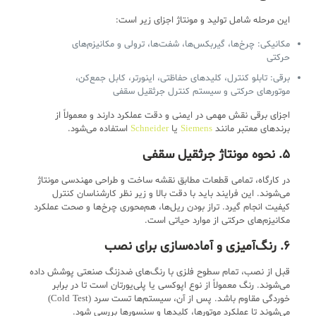
این مرحله شامل تولید و مونتاژ اجزای زیر است:
مکانیکی: چرخ‌ها، گیربکس‌ها، شفت‌ها، ترولی و مکانیزم‌های
حرکتی
برقی: تابلو کنترل، کلیدهای حفاظتی، اینورتر، کابل جمع‌کن،
موتورهای حرکتی و سیستم کنترل جرثقیل سقفی
اجزای برقی نقش مهمی در ایمنی و دقت عملکرد دارند و معمولاً از
برندهای معتبر مانند
Siemens
یا
Schneider
استفاده می‌شود.
۵. نحوه مونتاژ جرثقیل سقفی
در کارگاه، تمامی قطعات مطابق نقشه ساخت و طراحی مهندسی مونتاژ
می‌شوند. این فرایند باید با دقت بالا و زیر نظر کارشناسان کنترل
کیفیت انجام گیرد. تراز بودن ریل‌ها، هم‌محوری چرخ‌ها و صحت عملکرد
مکانیزم‌های حرکتی از موارد حیاتی است.
۶. رنگ‌آمیزی و آماده‌سازی برای نصب
قبل از نصب، تمام سطوح فلزی با رنگ‌های ضدزنگ صنعتی پوشش داده
می‌شوند. رنگ معمولاً از نوع اپوکسی یا پلی‌یورتان است تا در برابر
خوردگی مقاوم باشد. پس از آن، سیستم‌ها تست سرد (Cold Test)
می‌شوند تا عملکرد موتورها، کلیدها و سنسورها بررسی شود.