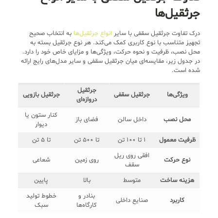
جرثقیل‌ها
درک تفاوت جرثقیل سقفی با سایر
انواع جرثقیل‌ها
به انتخاب صحیح
تجهیز متناسب با نوع کاربری کمک می‌کند. هر نوع جرثقیل بسته به
محل نصب، ظرفیت و نحوه حرکت، ویژگی‌ها و مزایای خاص خود را دارد.
در جدول زیر، مقایسه‌ای میان جرثقیل سقفی و سایر مدل‌های رایج ارائه
شده است.
جرثقیل
ویژگی‌ها
جرثقیل سقفی
جرثقیل بازویی
دروازه‌ای
کنار ستون یا
محل نصب
داخل سالن
فضای باز
دیوار
ظرفیت معمول
1 تا 100 تن
تا 500 تن
تا 5 تن
افقی روی ریل
نوع حرکت
روی زمین
شعاعی
سقف
هزینه ساخت
متوسط
بالا
پایین
بنادر و
خطوط تولید
کاربرد
صنایع داخلی
کارگاه‌ها
سبک