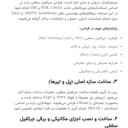
سیم‌بکسل، ترولی و سایر اجزا است. طراحی جرثقیل سقفی باید بر
اساس استانداردهای بین‌المللی مانند FEM، CMAA و DIN انجام شود.
در این مرحله، نرم‌افزارهای مهندسی نظیر ANSYS، SolidWorks یا Tekla
برای انجام محاسبات تنش، خمش و ارتعاشات به‌کار گرفته می‌شوند.
پارامترهای مهم در طراحی:
ظرفیت جرثقیل سقفی (SWL یا Safe Working Load)
سرعت حرکت پل، ترولی و بالابر
کلاس کاری (Duty Class)
شرایط محیطی و دمای عملیاتی
ایمنی الکتریکی و مکانیکی
۳. ساخت سازه اصلی (پل و تیرها)
پس از تأیید نقشه ساخت جرثقیل سقفی، عملیات ساخت سازه آغاز
می‌شود. تیرهای پل معمولاً از فولاد ST37 یا ST52 ساخته شده و
به‌صورت جعبه‌ای یا I-Beam طراحی می‌شوند. جوشکاری باید بر اساس
استاندارد AWS D1.1 انجام گیرد تا مقاومت و دقت ابعادی تضمین شود.
۴. ساخت و نصب اجزای مکانیکی و برقی جرثقیل
سقفی