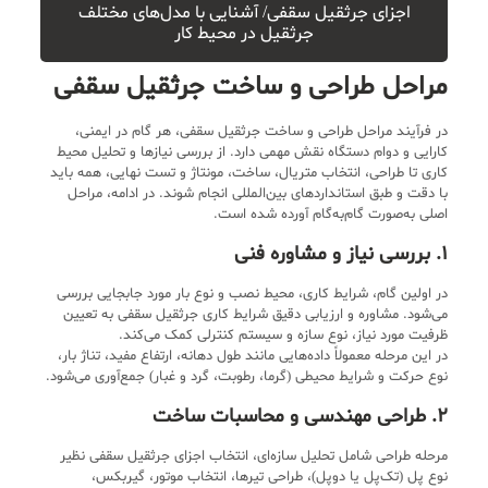
اجزای جرثقیل سقفی/ آشنایی با مدل‌های مختلف
جرثقیل در محیط کار
مراحل طراحی و ساخت جرثقیل سقفی
در فرآیند مراحل طراحی و ساخت جرثقیل سقفی، هر گام در ایمنی،
کارایی و دوام دستگاه نقش مهمی دارد. از بررسی نیازها و تحلیل محیط
کاری تا طراحی، انتخاب متریال، ساخت، مونتاژ و تست نهایی، همه باید
با دقت و طبق استانداردهای بین‌المللی انجام شوند. در ادامه، مراحل
اصلی به‌صورت گام‌به‌گام آورده شده است.
۱. بررسی نیاز و مشاوره فنی
در اولین گام، شرایط کاری، محیط نصب و نوع بار مورد جابجایی بررسی
می‌شود. مشاوره و ارزیابی دقیق شرایط کاری جرثقیل سقفی به تعیین
ظرفیت مورد نیاز، نوع سازه و سیستم کنترلی کمک می‌کند.
در این مرحله معمولاً داده‌هایی مانند طول دهانه، ارتفاع مفید، تناژ بار،
نوع حرکت و شرایط محیطی (گرما، رطوبت، گرد و غبار) جمع‌آوری می‌شود.
۲. طراحی مهندسی و محاسبات ساخت
مرحله طراحی شامل تحلیل سازه‌ای، انتخاب اجزای جرثقیل سقفی نظیر
نوع پل (تک‌پل یا دوپل)، طراحی تیرها، انتخاب موتور، گیربکس،