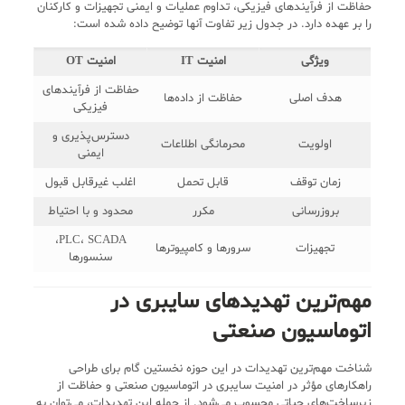
حفاظت از فرآیندهای فیزیکی، تداوم عملیات و ایمنی تجهیزات و کارکنان
را بر عهده دارد. در جدول زیر تفاوت آنها توضیح داده شده است:
ویژگی
امنیت IT
امنیت OT
حفاظت از فرآیندهای
هدف اصلی
حفاظت از داده‌ها
فیزیکی
دسترس‌پذیری و
اولویت
محرمانگی اطلاعات
ایمنی
زمان توقف
قابل تحمل
اغلب غیرقابل قبول
بروزرسانی
مکرر
محدود و با احتیاط
PLC، SCADA،
تجهیزات
سرورها و کامپیوترها
سنسورها
مهم‌ترین تهدیدهای سایبری در
اتوماسیون صنعتی
شناخت مهم‌ترین تهدیدات در این حوزه نخستین گام برای طراحی
راهکارهای مؤثر در امنیت سایبری در اتوماسیون صنعتی و حفاظت از
زیرساخت‌های حیاتی محسوب می‌شود. از جمله این تهدیدات، می‌توان به