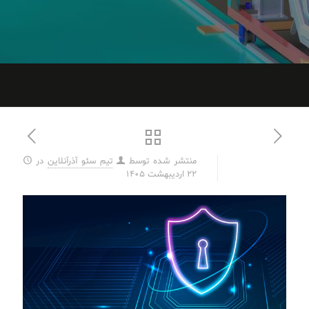
منتشر شده توسط
تیم سئو آذرآنلاین
در
22 اردیبهشت 1405