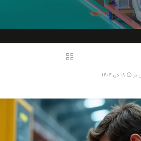
ن
در
18 دی 1404