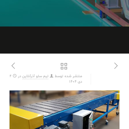
منتشر شده توسط
تیم سئو آذرآنلاین
در
4
دی 1404