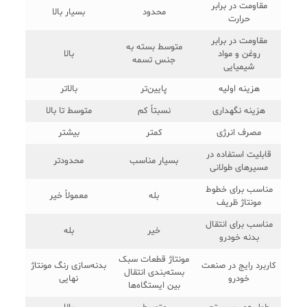
مقاومت در برابر
محدود
بسیار بالا
حرارت
مقاومت در برابر
متوسط بسته به
روغن و مواد
بالا
جنس تسمه
شیمیایی
هزینه اولیه
پایین‌تر
بالاتر
هزینه نگهداری
نسبتاً کم
متوسط تا بالا
مصرف انرژی
کمتر
بیشتر
قابلیت استفاده در
بسیار مناسب
محدودتر
مسیرهای طولانی
مناسب برای خطوط
بله
معمولاً خیر
مونتاژ ظریف
مناسب برای انتقال
خیر
بله
بدنه خودرو
مونتاژ قطعات سبک
کاربرد رایج در صنعت
بدنه‌سازی رنگ مونتاژ
بسته‌بندی انتقال
خودرو
نهایی
بین ایستگاه‌ها