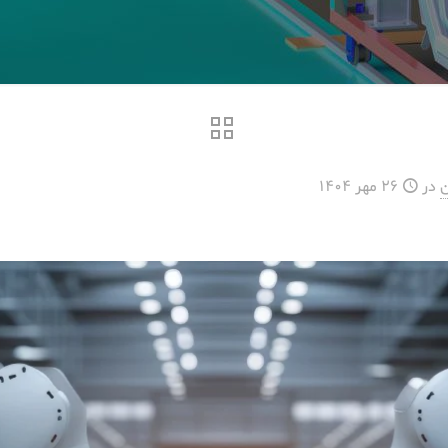
ن
در
26 مهر 1404