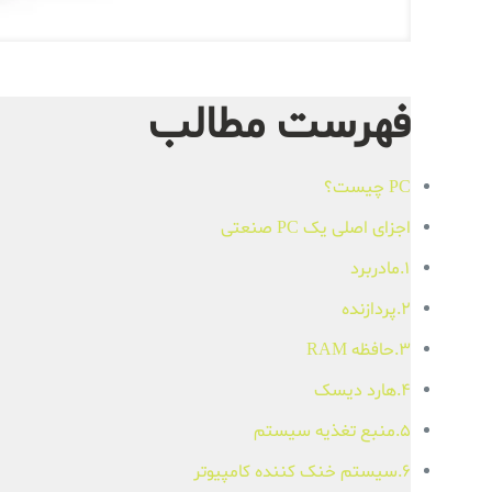
فهرست مطالب
PC چیست؟
اجزای اصلی یک PC صنعتی
1.مادربرد
2.پردازنده
3.حافظه RAM
4.هارد دیسک
5.منبع تغذیه سیستم
6.سیستم خنک کننده کامپیوتر