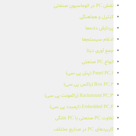
نقش PC در اتوماسیون صنعتی
کنترل و هماهنگی
پردازش داده‌ها
ادغام سیستم‌ها
جمع آوری دیتا
انواع PC صنعتی
1.Panel PC (پنل پی سی)
2.Box PC (باکس پی سی)
3.Rackmount PC (راکمونت پی سی)
4.Embedded PC (ایمبدد پی سی)
تفاوت PC صنعتی با PC خانگی
کاربردهای PC در صنایع مختلف